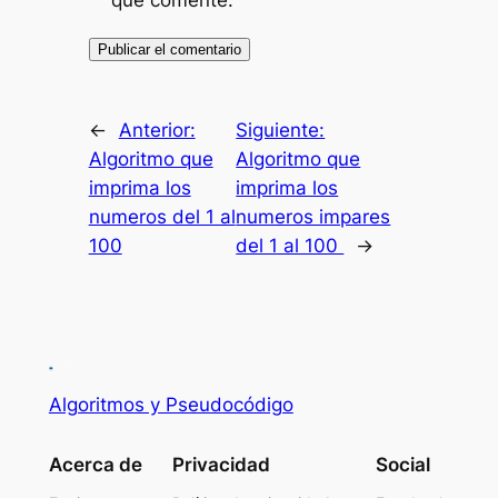
que comente.
←
Anterior:
Siguiente:
Algoritmo que
Algoritmo que
imprima los
imprima los
numeros del 1 al
numeros impares
100
del 1 al 100
→
Algoritmos y Pseudocódigo
Acerca de
Privacidad
Social