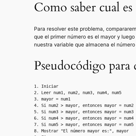
Como saber cual es
Para resolver este problema, compararem
que el primer número es el mayor y luego
nuestra variable que almacena el número
Pseudocódigo para 
1. Iniciar

2. Leer num1, num2, num3, num4, num5

3. mayor = num1

4. Si num2 > mayor, entonces mayor = num2

5. Si num3 > mayor, entonces mayor = num3

6. Si num4 > mayor, entonces mayor = num4

7. Si num5 > mayor, entonces mayor = num5

8. Mostrar "El número mayor es:", mayor
