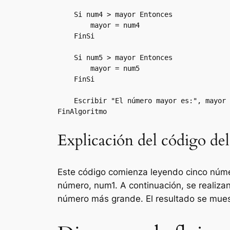
    Si num4 > mayor Entonces

        mayor = num4

    FinSi

    Si num5 > mayor Entonces

        mayor = num5

    FinSi

    Escribir "El número mayor es:", mayor

Explicación del código de
Este código comienza leyendo cinco número
número, num1. A continuación, se realiz
número más grande. El resultado se muestr