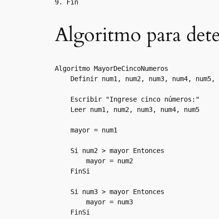
Algoritmo para det
Algoritmo MayorDeCincoNumeros

    Definir num1, num2, num3, num4, num5, 
    Escribir "Ingrese cinco números:"

    Leer num1, num2, num3, num4, num5

    mayor = num1

    Si num2 > mayor Entonces

        mayor = num2

    FinSi

    Si num3 > mayor Entonces

        mayor = num3

    FinSi
