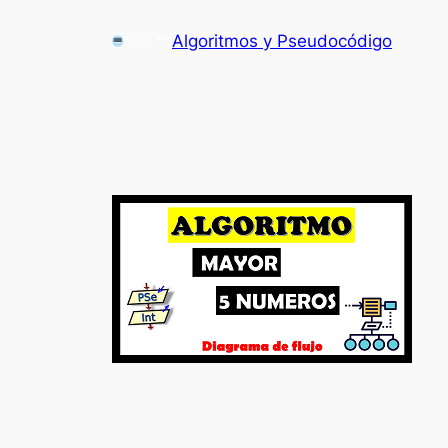
Saltar
Algoritmos y Pseudocódigo
al
contenido